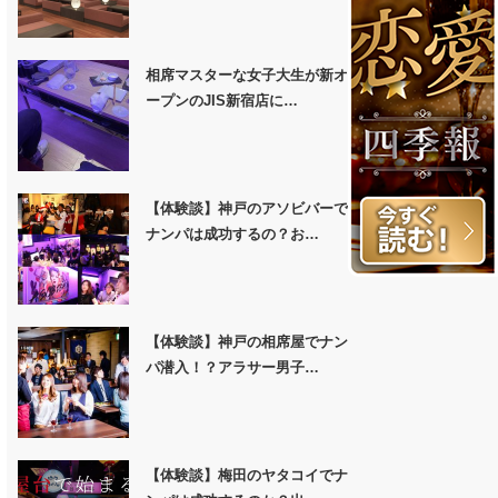
相席マスターな女子大生が新オ
ープンのJIS新宿店に…
【体験談】神戸のアソビバーで
ナンパは成功するの？お…
【体験談】神戸の相席屋でナン
パ潜入！？アラサー男子…
【体験談】梅田のヤタコイでナ