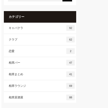
カテゴリー
キャバクラ
92
クラブ
62
恋愛
2
相席バー
47
相席まとめ
41
相席ラウンジ
69
相席居酒屋
88