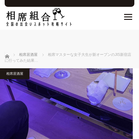
ホーム
相席居酒屋
相席マスターな女子大生が新オープンのJIS新宿店
に行ってみた結果…
相席居酒屋