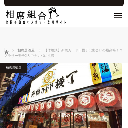
ホーム
相席居酒屋
【体験談】新橋ガード下横丁は出会いの最高峰！？
アラサー男子2人でナンパに挑戦
相席居酒屋