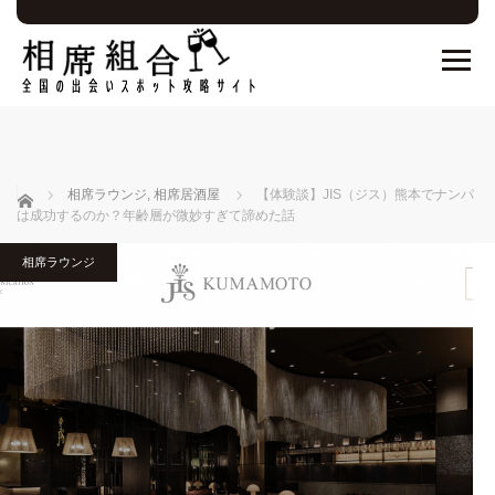
ホーム
相席ラウンジ
,
相席居酒屋
【体験談】JIS（ジス）熊本でナンパ
は成功するのか？年齢層が微妙すぎて諦めた話
相席ラウンジ