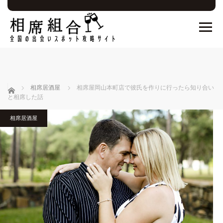
ホーム
相席居酒屋
相席屋岡山本町店で彼氏を作りに行ったら知り合い
と相席した話
相席居酒屋