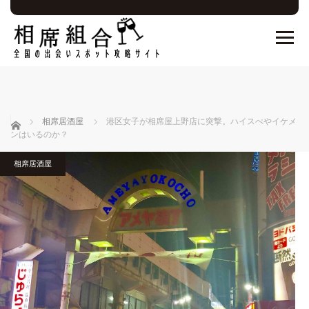
ホーム
相席居酒屋
港区女子が相席屋上野店に突撃。ハイスぺやイケメ
ンはいるのか？
相席居酒屋