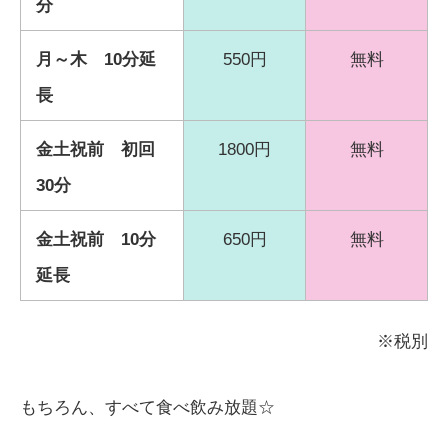
分
月～木 10分延
550円
無料
長
金土祝前 初回
1800円
無料
30分
金土祝前 10分
650円
無料
延長
※税別
もちろん、すべて食べ飲み放題☆