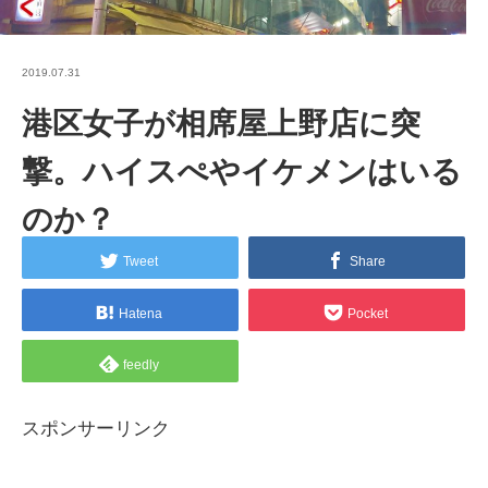
2019.07.31
港区女子が相席屋上野店に突
撃。ハイスぺやイケメンはいる
のか？
Tweet
Share
Hatena
Pocket
feedly
スポンサーリンク