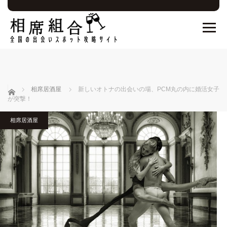
ホーム
相席居酒屋
新しいオトナの出会いの場、PCM丸の内に婚活女子
が突撃！
相席居酒屋