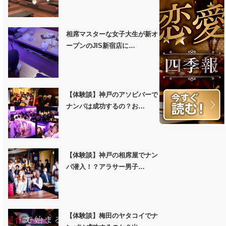
相席マスターな女子大生が新オ
ープンのJIS新宿店に…
【体験談】神戸のアソビバーで
ナンパは成功するの？お…
【体験談】神戸の相席屋でナン
パ潜入！？アラサー男子…
【体験談】梅田のヤタコイでナ