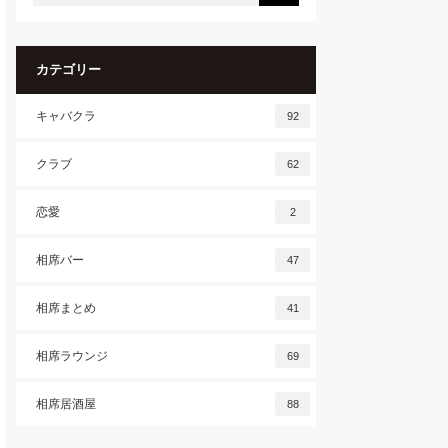
カテゴリー
キャバクラ
92
クラブ
62
恋愛
2
相席バー
47
相席まとめ
41
相席ラウンジ
69
相席居酒屋
88