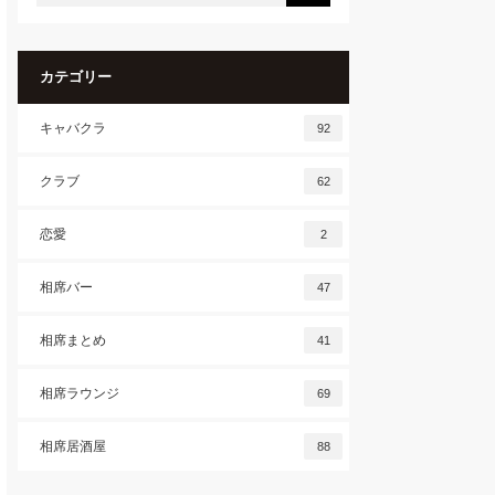
カテゴリー
キャバクラ
92
クラブ
62
恋愛
2
相席バー
47
相席まとめ
41
相席ラウンジ
69
相席居酒屋
88