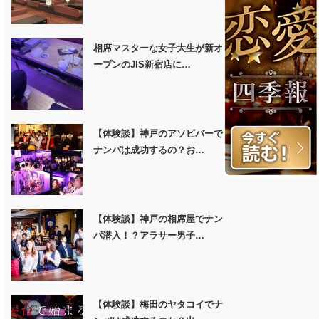
相席マスターな女子大生が新オ
ープンのJIS新宿店に…
【体験談】神戸のアソビバーで
ナンパは成功するの？お…
【体験談】神戸の相席屋でナン
パ潜入！？アラサー男子…
【体験談】梅田のヤタコイでナ