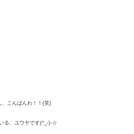
、こんばんわ！！(笑)
、ユウヤです(^_-)-☆