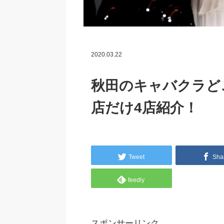
2020.03.22
秋田のキャバクラど
店だけ4店紹介！
Tweet
Sha
feedly
スポンサーリンク