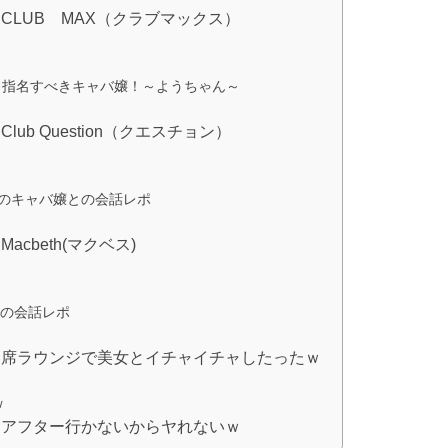
CLUB MAX（クラブマックス）
ス）指名すべきキャバ嬢！～ようちゃん～
b Question（クエスチョン）
ョン）のキャバ嬢との会話レポ
cbeth(マクベス)
嬢との会話レポ
相席ラウンジで美女とイチャイチャしたったｗ
ｗ
はアフター行かないからヤれないｗ