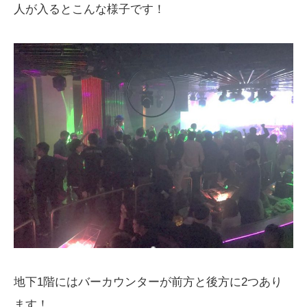
人が入るとこんな様子です！
地下1階にはバーカウンターが前方と後方に2つあり
ます！