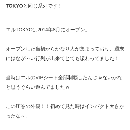
TOKYO
と同じ系列です！
エルTOKYOは2014年8月にオープン。
オープンした当初からかなり人が集まっており、週末
にはなが～い行列が出来てとても賑わってました！
当時はエルのVIPシート全部制覇したんじゃないかな
と思うぐらい遊んでましたｗ
この圧巻の外観！！初めて見た時はインパクト大きか
ったな～。