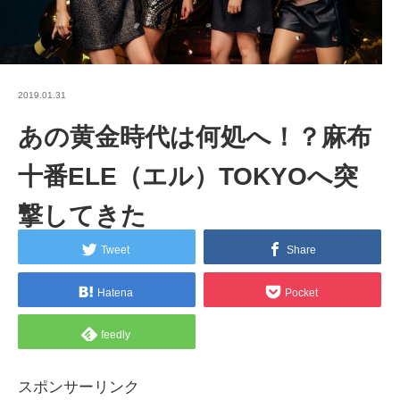
2019.01.31
あの黄金時代は何処へ！？麻布
十番ELE（エル）TOKYOへ突
撃してきた
Tweet
Share
Hatena
Pocket
feedly
スポンサーリンク