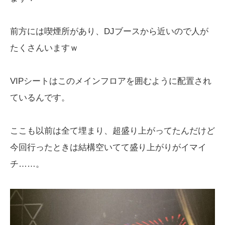
前方には喫煙所があり、DJブースから近いので人が
たくさんいますｗ
VIPシートはこのメインフロアを囲むように配置され
ているんです。
ここも以前は全て埋まり、超盛り上がってたんだけど
今回行ったときは結構空いてて盛り上がりがイマイ
チ……。