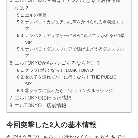
エルTOKYOの客層は？ナンパできる？お持ち帰
りは？
エルの客層
ナンパ１：カジュアルに声をかけられる＠喫煙エリ
ア
ナンパ２：アラフォーにVIPに連れていかれる＠1階
VIP
ナンパ３：ダンスフロアで逃げまどう@ダンスフロ
ア
エルTOKYOからハシゴするならどこ？
クラブに行くなら！”1OAK TOKYO”
女の子を連れてバーに行くなら！”THE PUBLIC
SIX”
③クラブに疲れたら！”オリエンタルラウンジ”
エルTOKYOに行った感想
エルTOKYO 店舗情報
今回突撃した2人の基本情報
今ではクラブにもあまり行かなくなった私たちです