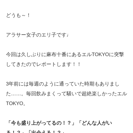
どうも～！
アラサー女子のエリ子です♩
今回は久しぶりに麻布十番にあるエルTOKYOに突撃
してきたのでレポートします！！
3年前には毎週のように通っていた時期もありまし
た……。毎回飲みまくって騒いで超絶楽しかったエル
TOKYO。
「今も盛り上がってるの！？」「どんな人がい
る！？」「出会える！？」