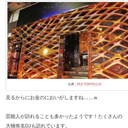
出典：
ELE TOKYO公式
見るからにお金のにおいがしますね……ｗ
芸能人が訪れることも多かったようです！たくさんの
大物有名DJも訪れています。