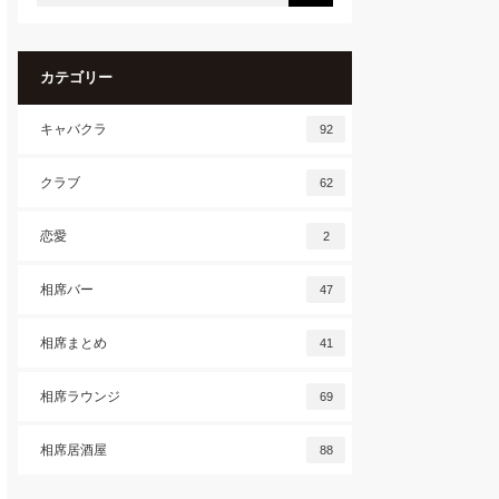
カテゴリー
キャバクラ
92
クラブ
62
恋愛
2
相席バー
47
相席まとめ
41
相席ラウンジ
69
相席居酒屋
88