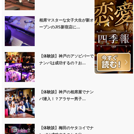
相席マスターな女子大生が新オ
ープンのJIS新宿店に…
【体験談】神戸のアソビバーで
ナンパは成功するの？お…
【体験談】神戸の相席屋でナン
パ潜入！？アラサー男子…
【体験談】梅田のヤタコイでナ