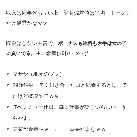
収入は同年代ちょい上、顔面偏差値は平均、トーク力
だけ優秀かなｗｗ
貯金はしない主義で、
ボーナスも給料も大半は女の子
。主に歌舞伎町(/・ω・)/
に貢いでる
マサヤ（地元のツレ）
29歳独身・長く付き合ったコと結婚すると思って
たけど破談やてｗｗ
ITベンチャー社員。毎日仕事が楽しいらしい。う
らやま。
実家が金持ちｗ ←ここ重要だよなｗｗ