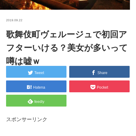
2019.09.22
歌舞伎町ヴェルージュで初回ア
フターいける？美女が多いって
噂は嘘ｗ
Tweet
Share
Hatena
Pocket
feedly
スポンサーリンク