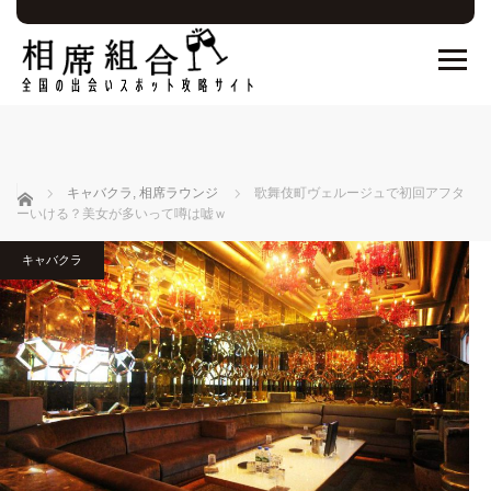
ホーム
キャバクラ
,
相席ラウンジ
歌舞伎町ヴェルージュで初回アフタ
ーいける？美女が多いって噂は嘘ｗ
キャバクラ