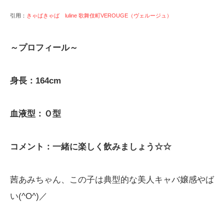
引用：
きゃばきゃば luline 歌舞伎町VEROUGE（ヴェルージュ）
～プロフィール～
身長：164cm
血液型：Ｏ型
コメント：一緒に楽しく飲みましょう☆☆
茜あみちゃん、この子は典型的な美人キャバ嬢感やば
い(^O^)／