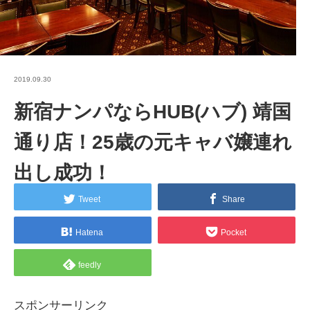
2019.09.30
新宿ナンパならHUB(ハブ) 靖国
通り店！25歳の元キャバ嬢連れ
出し成功！
Tweet
Share
Hatena
Pocket
feedly
スポンサーリンク