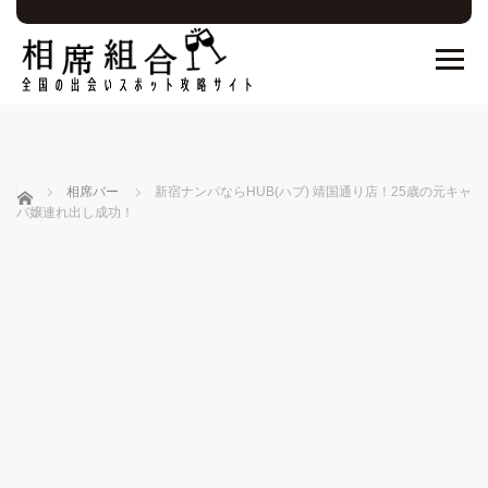
ホーム
相席バー
新宿ナンパならHUB(ハブ) 靖国通り店！25歳の元キャ
バ嬢連れ出し成功！