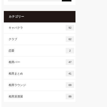
カテゴリー
キャバクラ
92
クラブ
62
恋愛
2
相席バー
47
相席まとめ
41
相席ラウンジ
69
相席居酒屋
88