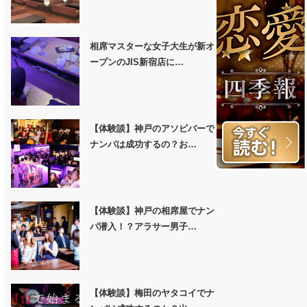
相席マスターな女子大生が新オ
ープンのJIS新宿店に…
【体験談】神戸のアソビバーで
ナンパは成功するの？お…
【体験談】神戸の相席屋でナン
パ潜入！？アラサー男子…
【体験談】梅田のヤタコイでナ