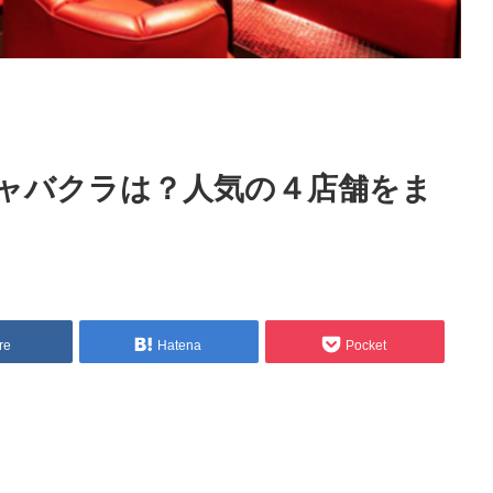
ャバクラは？人気の４店舗をま
re
Hatena
Pocket