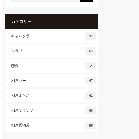
カテゴリー
キャバクラ
92
クラブ
62
恋愛
2
相席バー
47
相席まとめ
41
相席ラウンジ
69
相席居酒屋
88