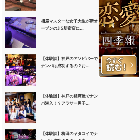
相席マスターな女子大生が新オ
ープンのJIS新宿店に…
【体験談】神戸のアソビバーで
ナンパは成功するの？お…
【体験談】神戸の相席屋でナン
パ潜入！？アラサー男子…
【体験談】梅田のヤタコイでナ