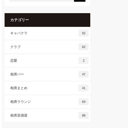
カテゴリー
キャバクラ
92
クラブ
62
恋愛
2
相席バー
47
相席まとめ
41
相席ラウンジ
69
相席居酒屋
88