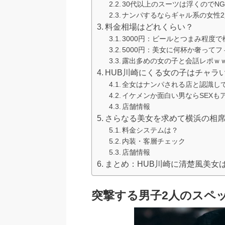
30代以上のスーツは浮くのでN
ナンパするならギャル系の女性
料金相場はどれくらい？
3000円：ビールとつまみ程度で
5000円：美女に何杯か奢って
露出多めの女の子と会話レポｗ
HUB川崎にくる女の子はチャラ
全女はナンパされる店と認識し
イケメンか面白い男ならSEXも
店舗情報
さらなる美女を求めて横浜の相
料金システムは？
内装・客層チェック
店舗情報
まとめ：HUB川崎に清楚風美女
突撃する男子2人のスペ