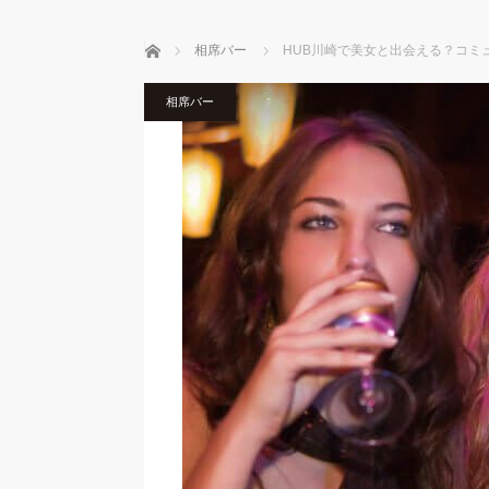
ホーム
相席バー
HUB川崎で美女と出会える？コミ
相席バー