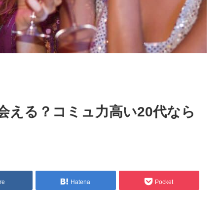
会える？コミュ力高い20代なら
re
Hatena
Pocket