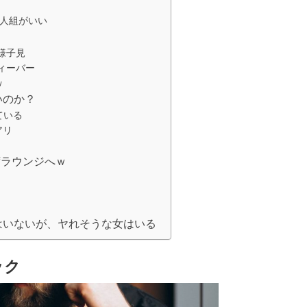
G
2人組がいい
様子見
フィーバー
ｗ
いのか？
ている
アリ
席ラウンジへｗ
はいないが、ヤれそうな女はいる
ック