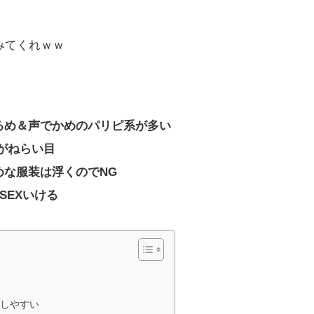
みてくれｗｗ
るめ＆声でかめのパリピ系が多い
Lがねらい目
めな服装は浮くのでNG
SEXいける
功しやすい