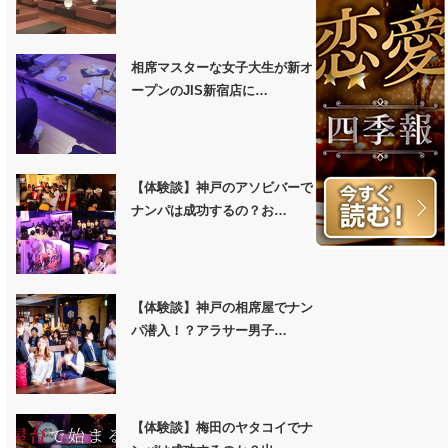
相席マスターな女子大生が新オ
ープンのJIS新宿店に…
【体験談】神戸のアソビバーで
ナンパは成功するの？お…
【体験談】神戸の相席屋でナン
パ潜入！？アラサー男子…
【体験談】梅田のヤタコイでナ