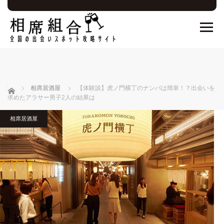
ホーム
相席居酒屋
【体験談】虎ノ門横丁のナンパは簡単！？出会いを
求めたアラサー男子2人の結果は
相席居酒屋