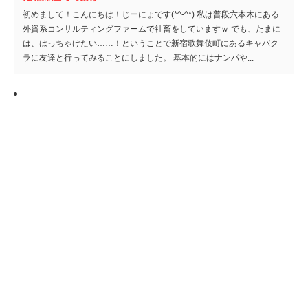
初めまして！こんにちは！じーにょです(*^-^*) 私は普段六本木にある
外資系コンサルティングファームで社畜をしていますｗ でも、たまに
は、はっちゃけたい……！ということで新宿歌舞伎町にあるキャバク
ラに友達と行ってみることにしました。 基本的にはナンパや...