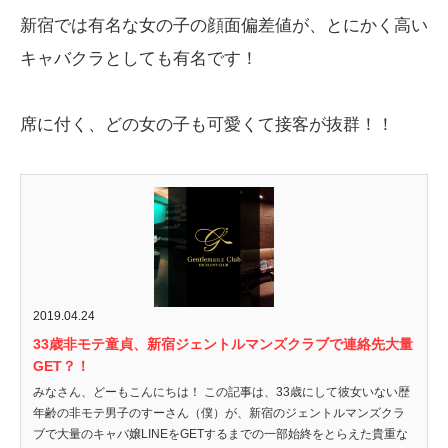
新宿では有名な女の子の顔面偏差値が、とにかく高い
キャバクラとしても有名です！
席に付く、どの女の子も可愛くて接客が抜群！！
2019.04.24
33歳非モテ童貞、新宿ジェントルマンズクラブで連絡先大量
GET？！
みなさん、どーもこんにちは！ この記事は、33歳にして彼女いない歴
年齢の非モテ男子のすーさん（僕）が、新宿のジェントルマンズクラ
ブで大量のキャバ嬢LINEをGETするまでの一部始終をとらえた貴重な