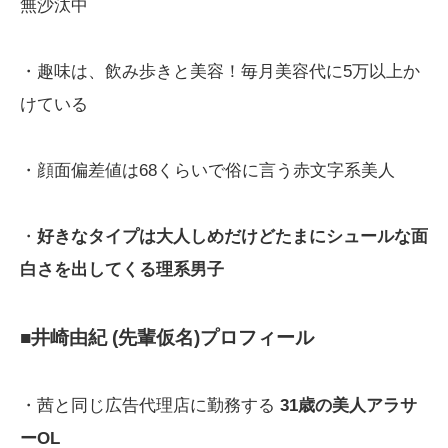
無沙汰中
・趣味は、飲み歩きと美容！毎月美容代に5万以上か
けている
・顔面偏差値は68くらいで俗に言う赤文字系美人
・
好きなタイプは大人しめだけどたまにシュールな面
白さを出してくる理系男子
■井崎由紀 (先輩仮名)プロフィール
・茜と同じ広告代理店に勤務する
31歳の美人アラサ
ーOL