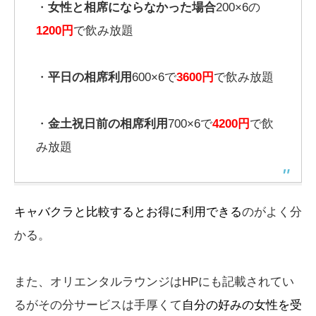
・
女性と相席にならなかった場合
200×6の
1200円
で飲み放題
・
平日の相席利用
600×6で
3600円
で飲み放題
・
金土祝日前の相席利用
700×6で
4200円
で飲
み放題
キャバクラと比較するとお得に利用できる
のがよく分
かる。
また、オリエンタルラウンジはHPにも記載されてい
るがその分サービスは手厚くて
自分の好みの女性を受