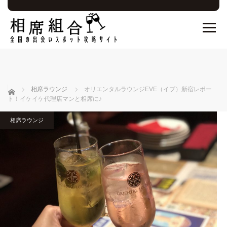
ホーム
相席ラウンジ
オリエンタルラウンジEVE（イブ）新宿レポー
ト！イケイケ代理店マンと相席に♪
相席ラウンジ