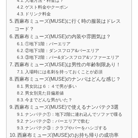
入場方法・料金は？
ゲスト料金やクーポン
ドリンク料金
西麻布ミューズ(MUSE)に行く時の服装はドレス
コード？
西麻布ミューズ(MUSE)の内装や雰囲気は？
①地下1階：バーエリア
②地下1階：ダンスフロア&バーエリア
③地下2階：バー&ダンスフロア&ソファーエリア
西麻布ミューズ(MUSE)は男性の年齢制限あり！
入場時には名刺を持っておくことが必須
西麻布ミューズ(MUSE)のナンパはどんな感じ？
男女比は６：４で男が多い
男女別見た目偏差値
今までどんな男がいた？
西麻布ミューズ(MUSE)で使えるナンパテク3選
ナンパテク①：地下2階に連れ込んでソファで喋る
ナンパテク②：バーエリアで飲む
ナンパテク③：クラブやバーをハシゴする
西麻布ミューズ(MUSE)のお持ち帰りの成功率