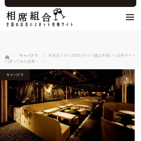
ホーム
キャバクラ
有名店ミナミZOOのキャバ嬢は手強い？店外デート
に誘ってみた結果・・！
キャバクラ