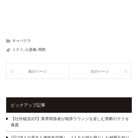
キャバクラ
ミナミ
,
心斎橋
,
関西
前のページ
次のページ
ピックアップ記事
【社外秘流出⁉】業界関係者が相席ラウンジを楽しむ禁断のテクを
暴露
1日で8人の美女と連絡先交換し、1人をお持ち帰りした秘密を知り