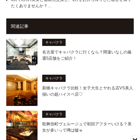
たくありませんか？…
関連記事
キャバクラ
名古屋でキャバクラに行くなら？間違いなしの厳
選5店舗をご紹介！
キャバクラ
新橋キャバクラ比較！女子大生とヤれる店VS美人
揃いの超ハイスペ店♡
キャバクラ
歌舞伎町ヴェルージュで初回アフターいける？美
女が多いって噂は嘘ｗ