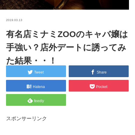
2019.03.13
有名店ミナミZOOのキャバ嬢は
手強い？店外デートに誘ってみ
た結果・・！
Tweet
Share
Hatena
Pocket
feedly
スポンサーリンク