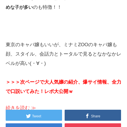
のも特徴！！
めな子が多い
東京のキャバ嬢もいいが、ミナミZOOのキャバ嬢も
顔、スタイル、会話力とトータルで見るとなかなかレ
ベルが高い(・∀・)
＞＞＞次ページで大人気嬢の紹介、爆サイ情報、全力
で口説いてみた！レポ大公開ｗ
続きを読む ≫
1
2
Tweet
Share