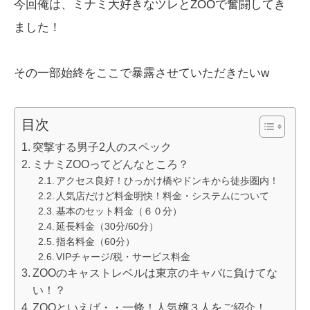
今回俺は、ミナミ大好きなツレとZOOで奮闘してき
ました！
その一部始終をここで暴露させていただきたいw
目次
突撃する男子2人のスペック
ミナミZOOってどんなところ？
アクセス良好！ひっかけ橋やドンキから徒歩圏内！
人気店だけど料金明快！料金・システムについて
基本のセット料金（６０分）
延長料金（30分/60分）
指名料金（60分）
VIPチャージ/税・サービス料金
ZOOのキャストレベルは東京のキャバに負けてな
い！？
ZOOといえば・・一條！人気嬢３人をご紹介！