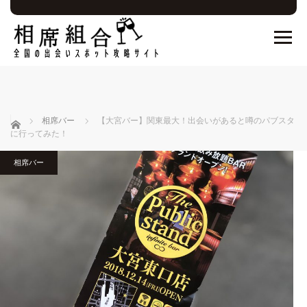
ホーム
相席バー
【大宮バー】関東最大！出会いがあると噂のパブスタ
に行ってみた！
相席バー