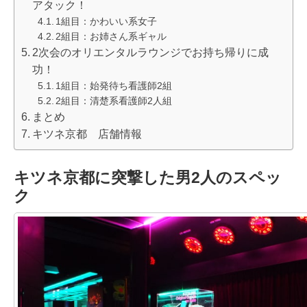
アタック！
1組目：かわいい系女子
2組目：お姉さん系ギャル
2次会のオリエンタルラウンジでお持ち帰りに成
功！
1組目：始発待ち看護師2組
2組目：清楚系看護師2人組
まとめ
キツネ京都 店舗情報
キツネ京都に突撃した男2人のスペッ
ク