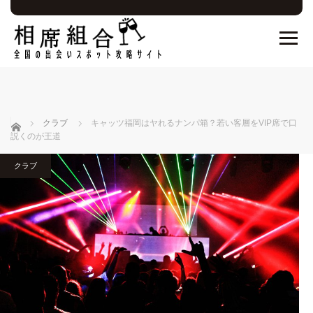
ホーム
クラブ
キャッツ福岡はヤれるナンパ箱？若い客層をVIP席で口
説くのが王道
クラブ