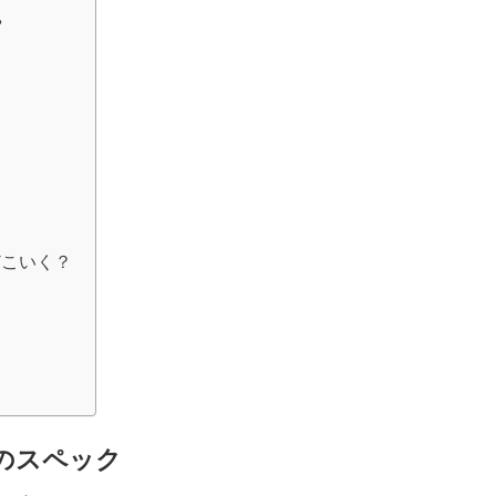
？
どこいく？
のスペック