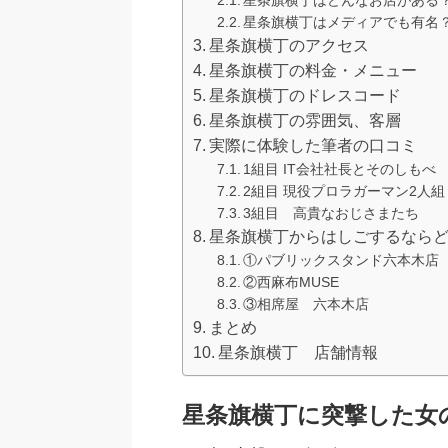
星条旗横丁はメディアでも有名
星条旗横丁のアクセス
星条旗横丁の料金・メニュー
星条旗横丁のドレスコード
星条旗横丁の雰囲気、客層
実際に体験した筆者の口コミ
1組目 IT会社社長とそのしもべ
2組目 現役プロラガーマン2人組
3組目 高貴なおじさまたち
星条旗横丁からはしごするなら
①パブリックスタンド六本木店
②西麻布MUSE
③相席屋 六本木店
まとめ
星条旗横丁 店舗情報
星条旗横丁に突撃した女