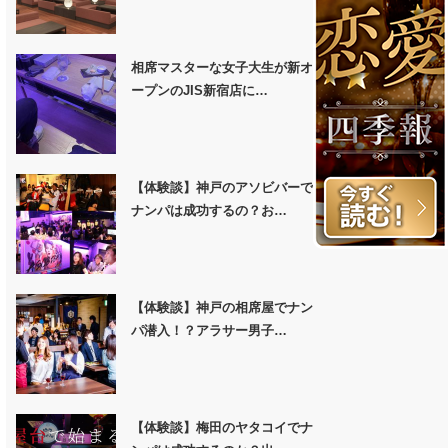
相席マスターな女子大生が新オ
ープンのJIS新宿店に…
【体験談】神戸のアソビバーで
ナンパは成功するの？お…
【体験談】神戸の相席屋でナン
パ潜入！？アラサー男子…
【体験談】梅田のヤタコイでナ