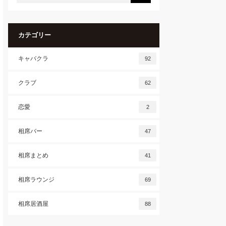
カテゴリー
キャバクラ
92
クラブ
62
恋愛
2
相席バー
47
相席まとめ
41
相席ラウンジ
69
相席居酒屋
88