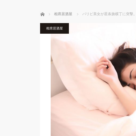
ホーム
相席居酒屋
パリピ美女が星条旗横丁に突撃
相席居酒屋