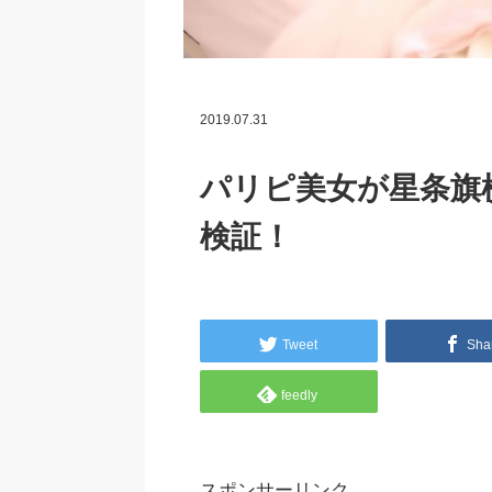
2019.07.31
パリピ美女が星条旗
検証！
Tweet
Sha
feedly
スポンサーリンク