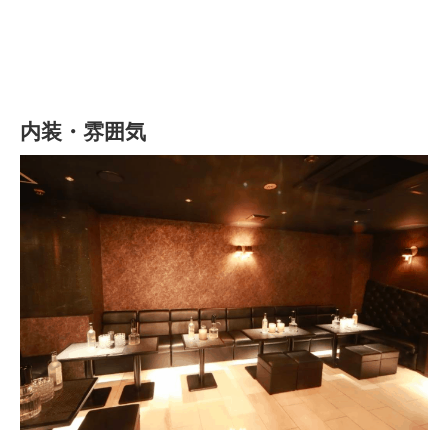
内装・雰囲気