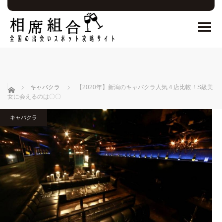
ホーム
キャバクラ
【2020年】新潟のキャバクラ人気４店比較！S級美
女に会えるのは〇〇
キャバクラ