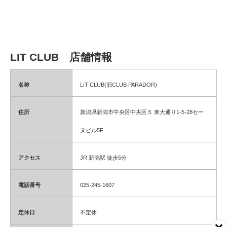
LIT CLUB 店舗情報
名称
LIT CLUB(旧CLUB PARADOR)
住所
新潟県新潟市中央区中央区５ 東大通り1-5-28セー
ヌビル5F
アクセス
JR 新潟駅 徒歩5分
電話番号
025-245-1607
定休日
不定休