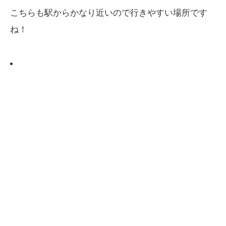
こちらも駅からかなり近いので行きやすい場所です
ね！