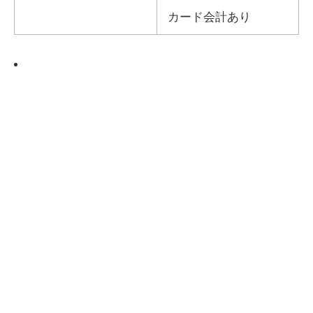
カード会計あり