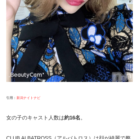
引用：
新潟ナイトナビ
女の子のキャスト人数は
約16名
。
CLUB ALBATROSS（アルバトロス）は顔が綺麗で整