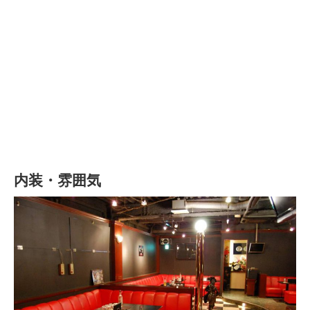
内装・雰囲気