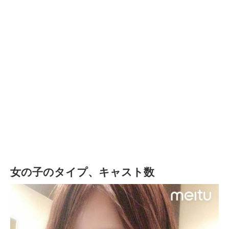
女の子のタイプ、キャスト数