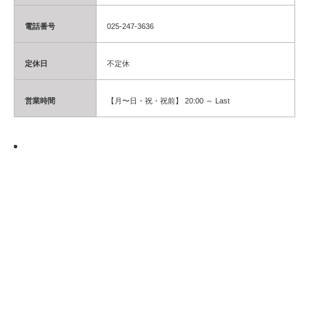
電話番号
025-247-3636
定休日
不定休
営業時間
【月〜日・祝・祝前】 20:00 ～ Last