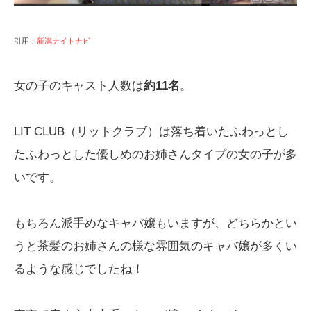
引用：
新潟ナイトナビ
女の子のキャスト人数は
約11名
。
LIT CLUB（リットクラブ）は落ち着いたふわっとし
たふわっとした優しめのお姉さんタイプの女の子が多
いです。
もちろん派手めなキャバ嬢もいますが、どちらかとい
うと茶髪のお姉さんの様な雰囲気のキャバ嬢が多くい
るような感じでしたね！