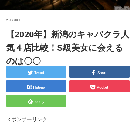
2019.09.1
【2020年】新潟のキャバクラ人
気４店比較！S級美女に会える
のは〇〇
Tweet
Share
Hatena
Pocket
feedly
スポンサーリンク