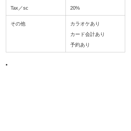
Tax／sc
20%
その他
カラオケあり
カード会計あり
予約あり