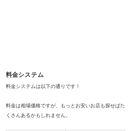
料金システム
料金システムは以下の通りです！
料金は相場価格ですが、もっとお安いお店も探せばた
くさんあるかもしれません。