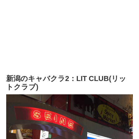
新潟のキャバクラ2：LIT CLUB(リッ
トクラブ)