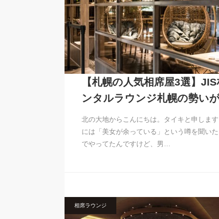
【札幌の人気相席屋3選】JI
ンタルラウンジ札幌の勢い
北の大地からこんにちは。タイキと申します
には「美女が余っている」という噂を聞いた
でやってたんですけど、男…
相席ラウンジ