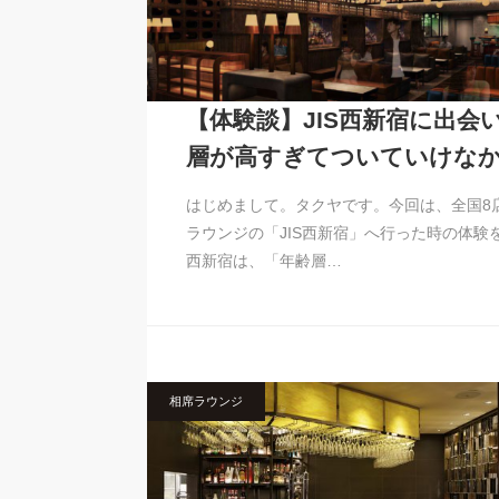
【体験談】JIS西新宿に出会
層が高すぎてついていけな
はじめまして。タクヤです。今回は、全国8
ラウンジの「JIS西新宿」へ行った時の体験を
西新宿は、「年齢層…
相席ラウンジ