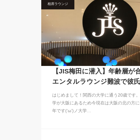
相席ラウンジ
【JIS梅田に潜入】年齢層が
エンタルラウンジ難波で彼
はじめまして！関西の大学に通う20歳です
学が大阪にあるため今現在は大阪の北の方に
年です(‘ω’)ノ大学…