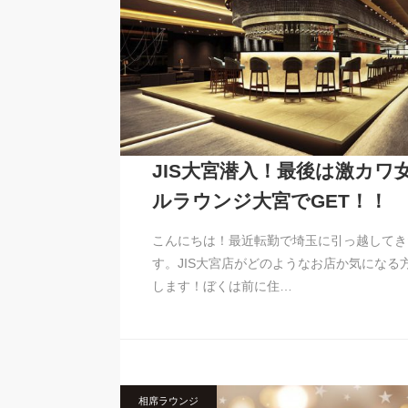
JIS大宮潜入！最後は激カワ
ルラウンジ大宮でGET！！
こんにちは！最近転勤で埼玉に引っ越してき
す。JIS大宮店がどのようなお店か気になる
します！ぼくは前に住…
相席ラウンジ