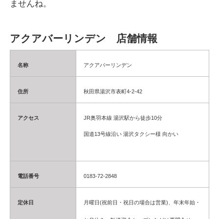
ませんね。
アクアバーリンデン 店舗情報
名称
アクアバーリンデン
住所
秋田県湯沢市表町4-2-42
アクセス
JR奥羽本線 湯沢駅から徒歩10分
国道13号線沿い 湯沢タクシー様 向かい
電話番号
0183-72-2848
定休日
月曜日(祝前日・祝日の場合は営業)、年末年始・