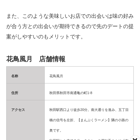
また、このような美味しいお店での出会いは味の好み
が合う方との出会いが期待できるので先のデートの提
案がしやすいのもメリットです。
花鳥風月 店舗情報
名称
花鳥風月
住所
秋田県秋田市南通亀の町1-8
アクセス
秋田駅西口より徒歩20分。
南大通りを進み、五丁目
橋の信号を左折、【まんぷくラーメン】隣の小路の
奥です。