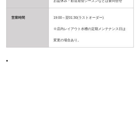
お盆休み・歓送迎会シーズンなどは要問合せ
営業時間
19:00～翌01:30(ラストオーダー)
※店内レイアウト水槽の定期メンテナンス日は
変更の場合あり。