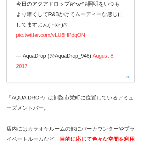
今日のアクアドロップฅ^•ﻌ•^ฅ照明をいつも
より暗くしてR&Bかけてムーディーな感じに
してますよん( ･ω･)/♡
pic.twitter.com/vLU6HPdqON
— AquaDrop (@AquaDrop_946)
August 8,
2017
『AQUA DROP』は釧路市栄町に位置しているアミュ
ーズメントバー。
店内にはカラオケルームの他にバーカウンターやプラ
イベートルームなど、
目的に応じて色々な空間を利用