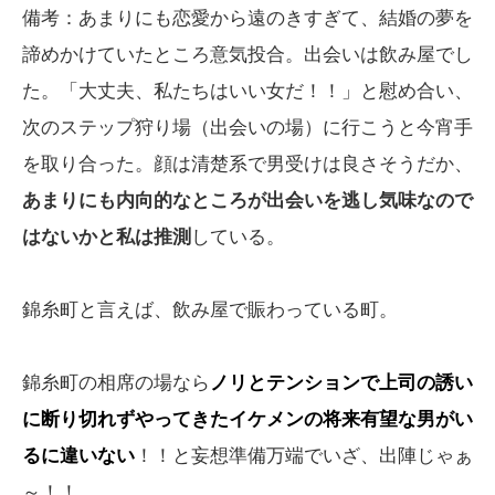
備考：あまりにも恋愛から遠のきすぎて、結婚の夢を
諦めかけていたところ意気投合。出会いは飲み屋でし
た。「大丈夫、私たちはいい女だ！！」と慰め合い、
次のステップ狩り場（出会いの場）に行こうと今宵手
を取り合った。顔は清楚系で男受けは良さそうだか、
あまりにも内向的なところが出会いを逃し気味なので
はないかと私は推測
している。
錦糸町と言えば、飲み屋で賑わっている町。
錦糸町の相席の場なら
ノリとテンションで上司の誘い
に断り切れずやってきたイケメンの将来有望な男がい
るに違いない
！！と妄想準備万端でいざ、出陣じゃぁ
～！！