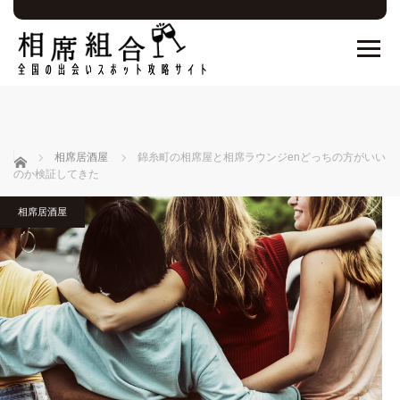
ホーム
相席居酒屋
錦糸町の相席屋と相席ラウンジenどっちの方がいい
のか検証してきた
相席居酒屋