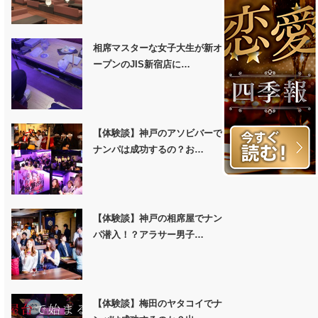
相席マスターな女子大生が新オ
ープンのJIS新宿店に…
【体験談】神戸のアソビバーで
ナンパは成功するの？お…
【体験談】神戸の相席屋でナン
パ潜入！？アラサー男子…
【体験談】梅田のヤタコイでナ