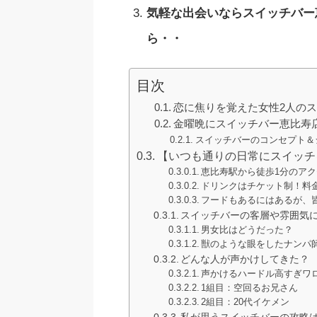
気軽な出会いならスイッチバー
ら・・
目次
恋に焦りを覚えた女性2人の
金曜晩にスイッチバー恵比寿
スイッチバーのコンセプト＆
【いつも通りの日常にスイッチ
恵比寿駅から徒歩1分のア
ドリンクはチケット制！料
フードもあるにはあるが、
スイッチバーの客層や雰囲気
男女比はどうだった？
獣のような眼をしたナンパ
どんな人が声かけしてきた？
声かけるハードル高すぎワ
1組目：空回るお兄さん
2組目：20代イケメン
私が思うスイッチバーの攻略