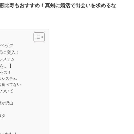
恵比寿もおすすめ！真剣に婚活で出会いを求めるな
スペック
店に突入！
システム
を。】
クセス！
金システム
皆食べてない
について
師が沢山
ロタ
はこれだ！