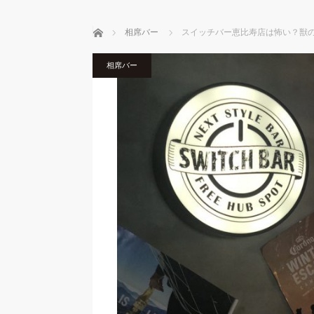
ホーム
相席バー
スイッチバー恵比寿店は怖い？獣
相席バー