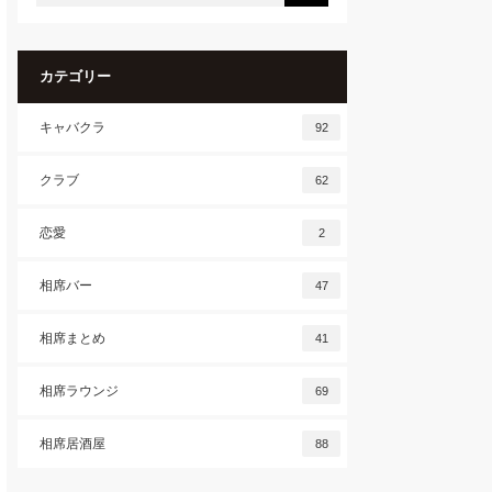
カテゴリー
キャバクラ
92
クラブ
62
恋愛
2
相席バー
47
相席まとめ
41
相席ラウンジ
69
相席居酒屋
88