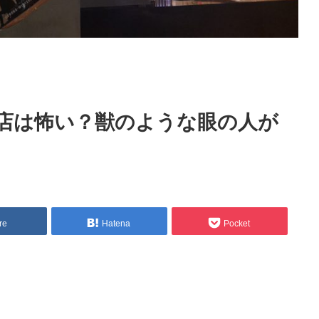
店は怖い？獣のような眼の人が
re
Hatena
Pocket