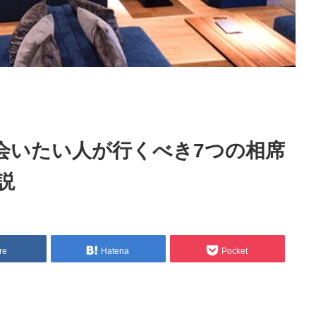
会いたい人が行くべき7つの相席
説
re
Hatena
Pocket