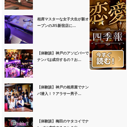
相席マスターな女子大生が新オ
ープンのJIS新宿店に…
【体験談】神戸のアソビバーで
ナンパは成功するの？お…
【体験談】神戸の相席屋でナン
パ潜入！？アラサー男子…
【体験談】梅田のヤタコイでナ