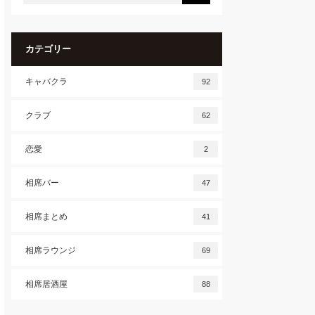
カテゴリー
キャバクラ
92
クラブ
62
恋愛
2
相席バー
47
相席まとめ
41
相席ラウンジ
69
相席居酒屋
88