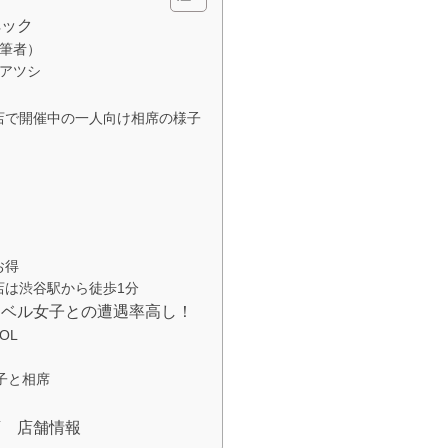
ペック
（筆者）
のアツシ
店で開催中の一人向け相席の様子
お得
店は渋谷駅から徒歩1分
レベル女子との遭遇率高し！
OL
子と相席
店 店舗情報