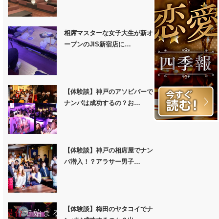
相席マスターな女子大生が新オ
ープンのJIS新宿店に…
【体験談】神戸のアソビバーで
ナンパは成功するの？お…
【体験談】神戸の相席屋でナン
パ潜入！？アラサー男子…
【体験談】梅田のヤタコイでナ