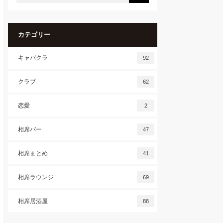
カテゴリー
キャバクラ
92
クラブ
62
恋愛
2
相席バー
47
相席まとめ
41
相席ラウンジ
69
相席居酒屋
88